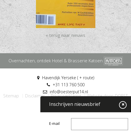
« terug naar nieuws
Overnachten, ontdek Hotel & Brasserie Katoen
Havendijk Yerseke ( + route)
+31 113 760 500
info@oesterput14.nl
Sitemap
Disclaimer
Privacyverklaring
Website door: DORST
Inschrijven nieuwsbrief
E-mail