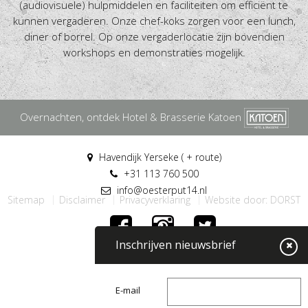
(audiovisuele) hulpmiddelen en faciliteiten om efficiënt te
kunnen vergaderen. Onze chef-koks zorgen voor een lunch,
diner of borrel. Op onze vergaderlocatie zijn bovendien
workshops en demonstraties mogelijk.
Overnachten, ontdek Hotel & Brasserie Katoen
Havendijk Yerseke ( + route)
+31 113 760 500
info@oesterput14.nl
Sitemap
Disclaimer
Privacyverklaring
Website door: DORST
Inschrijven nieuwsbrief
E-mail