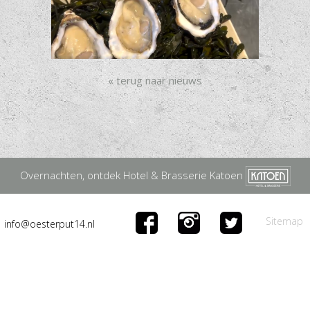
« terug naar nieuws
Overnachten, ontdek Hotel & Brasserie Katoen
Sitemap
info@oesterput14.nl