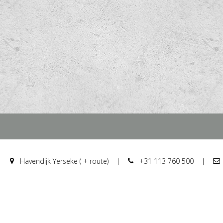
Havendijk Yerseke ( + route)
|
+31 113 760 500
|