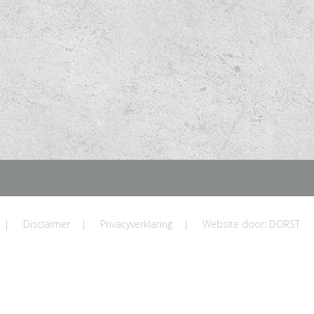
|
Disclaimer
|
Privacyverklaring
|
Website door: DORST