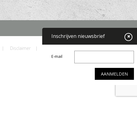
Inschrijven nieuwsbrief
|
Disclaimer
|
Privacyverklaring
|
Website door: DORST
E-mail