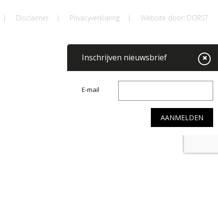
|
Disclaimer
|
Privacyverklaring
|
Website door: DORST
Inschrijven nieuwsbrief
E-mail