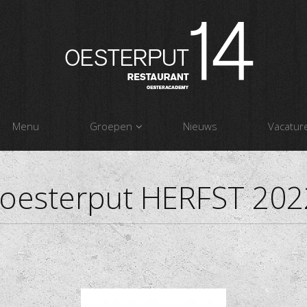
Menu
Groepen
Nieuws
Vacatur
oesterput HERFST 20