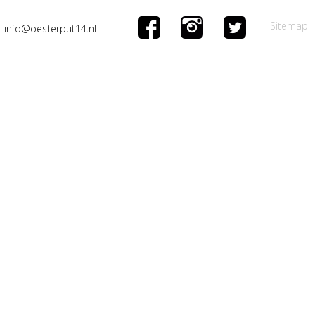
Sitemap
info@oesterput14.nl