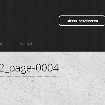
Direct reserveren
es
Contact
22_page-0004