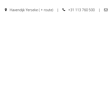
Havendijk Yerseke ( + route)
|
+31 113 760 500
|