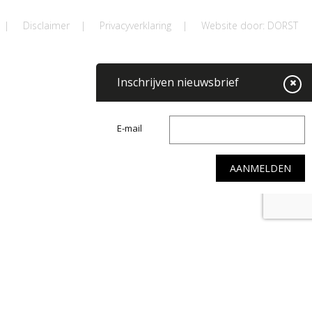
|
Disclaimer
|
Privacyverklaring
|
Website door: DORST
Inschrijven nieuwsbrief
E-mail