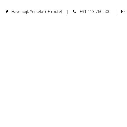
Havendijk Yerseke ( + route)
|
+31 113 760 500
|