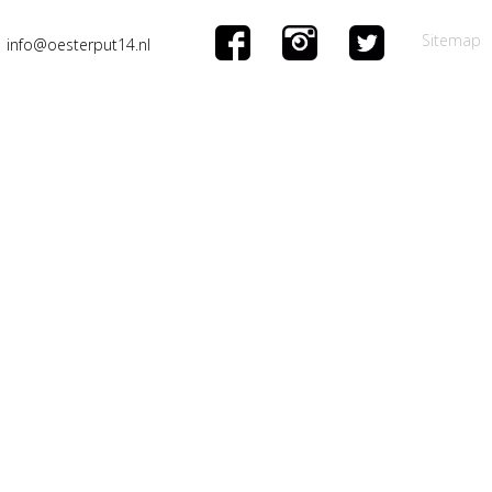
Sitemap
info@oesterput14.nl