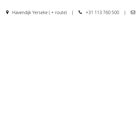
Havendijk Yerseke ( + route)
|
+31 113 760 500
|