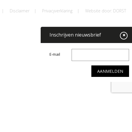
|
Disclaimer
|
Privacyverklaring
|
Website door: DORST
Inschrijven nieuwsbrief
E-mail