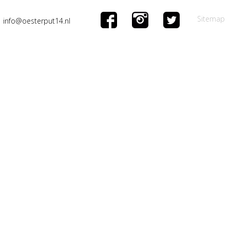
Sitemap
info@oesterput14.nl