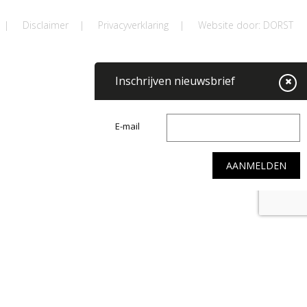
|
Disclaimer
|
Privacyverklaring
|
Website door: DORST
Inschrijven nieuwsbrief
E-mail