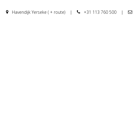
Havendijk Yerseke ( + route)
|
+31 113 760 500
|