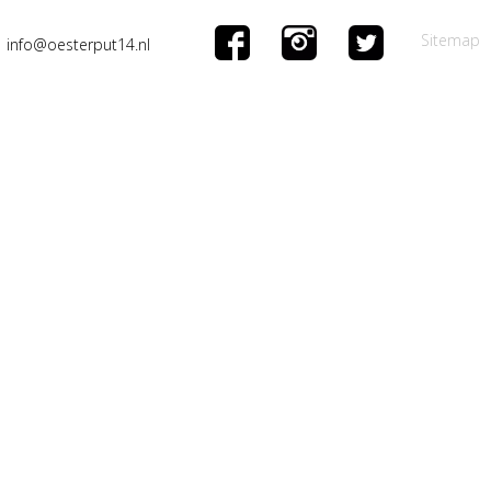
Sitemap
info@oesterput14.nl