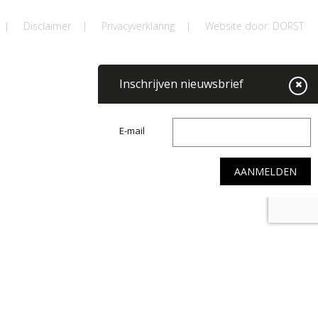
|
Disclaimer
|
Privacyverklaring
|
Website door: DORST
Inschrijven nieuwsbrief
E-mail