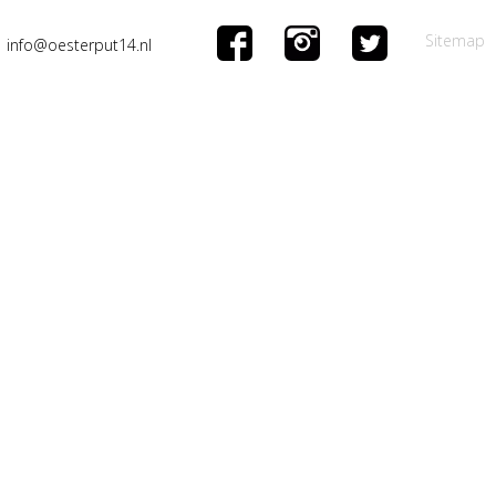
Sitemap
info@oesterput14.nl