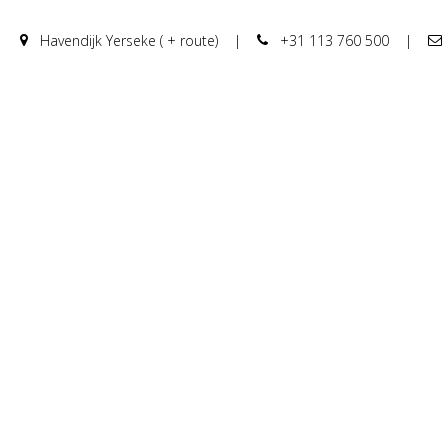
Havendijk Yerseke ( + route)
|
+31 113 760 500
|