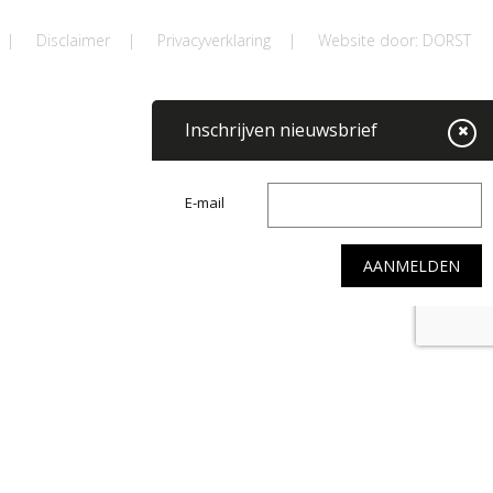
|
Disclaimer
|
Privacyverklaring
|
Website door: DORST
Inschrijven nieuwsbrief
E-mail