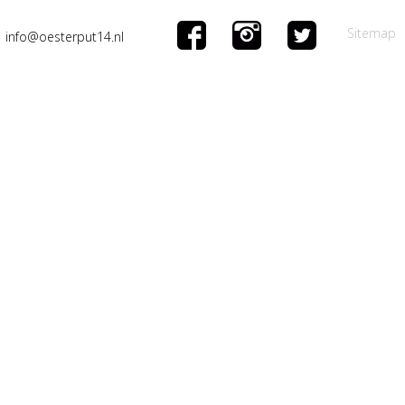
Sitemap
info@oesterput14.nl