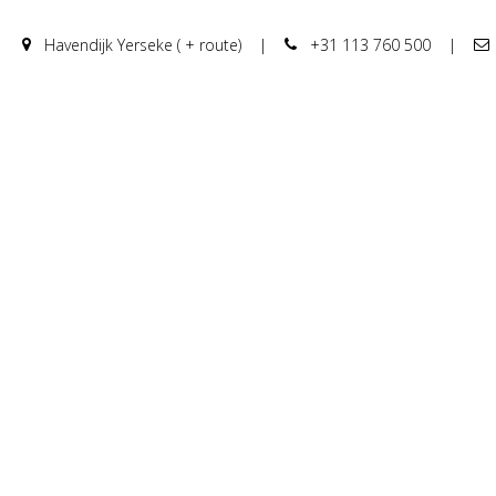
Havendijk Yerseke ( + route)
|
+31 113 760 500
|