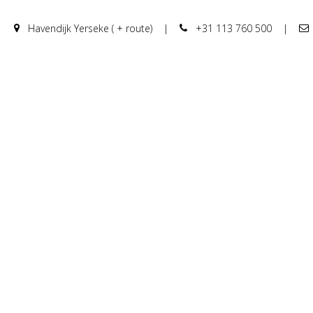
Havendijk Yerseke ( + route)
|
+31 113 760 500
|