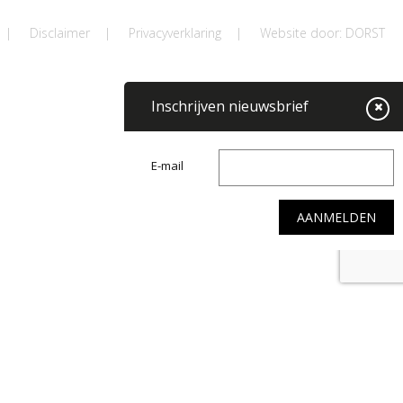
|
Disclaimer
|
Privacyverklaring
|
Website door: DORST
Inschrijven nieuwsbrief
E-mail