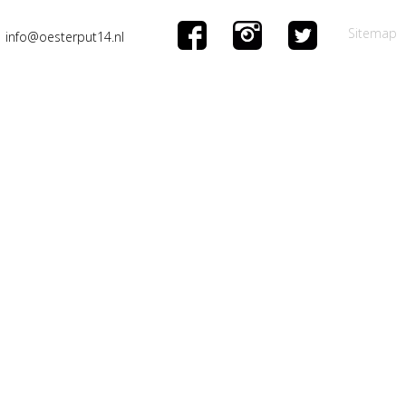
Sitemap
info@oesterput14.nl