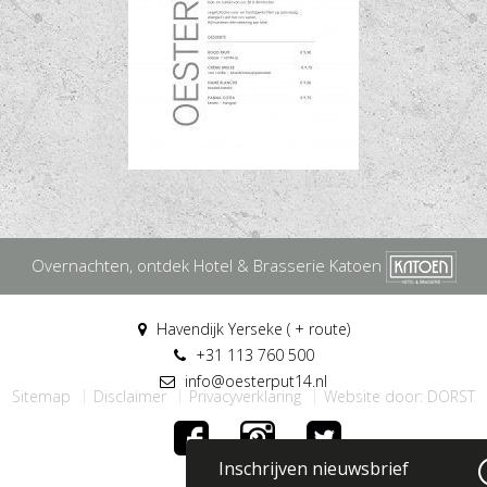
Overnachten, ontdek Hotel & Brasserie Katoen
Havendijk Yerseke ( + route)
+31 113 760 500
info@oesterput14.nl
Sitemap
Disclaimer
Privacyverklaring
Website door: DORST
Inschrijven nieuwsbrief