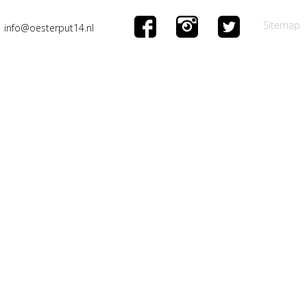
Sitemap
info@oesterput14.nl