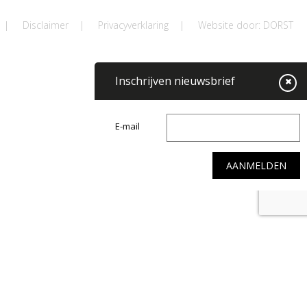
|
Disclaimer
|
Privacyverklaring
|
Website door: DORST
Inschrijven nieuwsbrief
E-mail