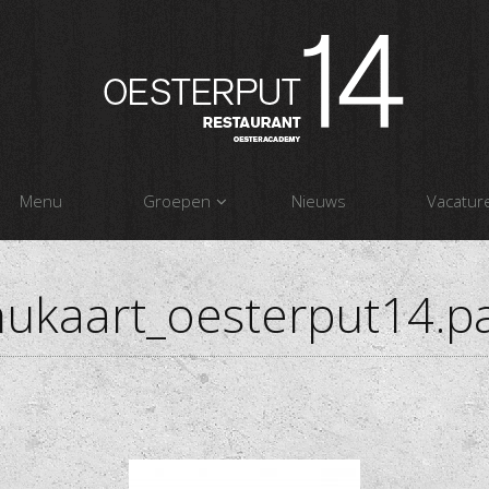
Menu
Groepen
Nieuws
Vacatur
ukaart_oesterput14.p