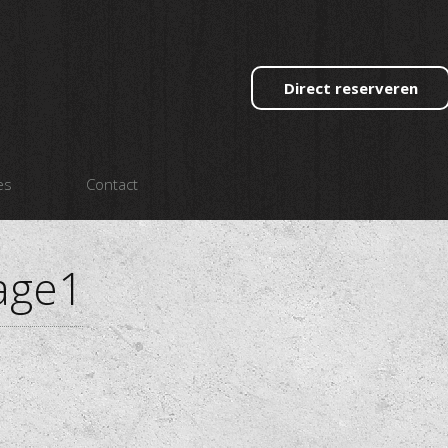
Direct reserveren
es
Contact
age1