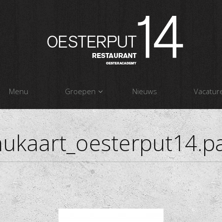
Menu
Groepen
Nieuws
Vacatur
ukaart_oesterput14.p