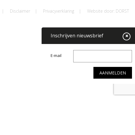
|
Disclaimer
|
Privacyverklaring
|
Website door: DORST
Inschrijven nieuwsbrief
E-mail