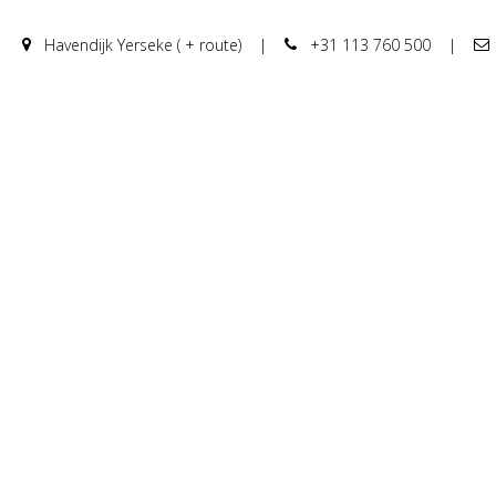
Havendijk Yerseke ( + route)
|
+31 113 760 500
|