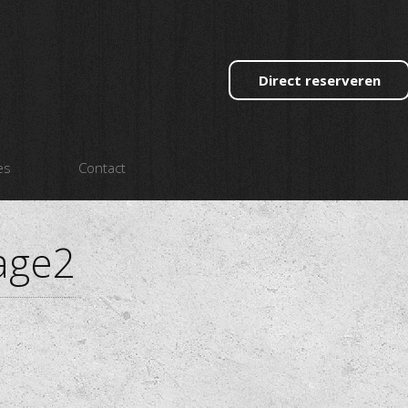
Direct reserveren
es
Contact
age2