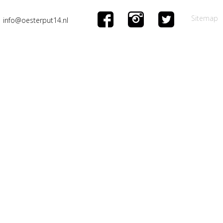
Sitemap
info@oesterput14.nl