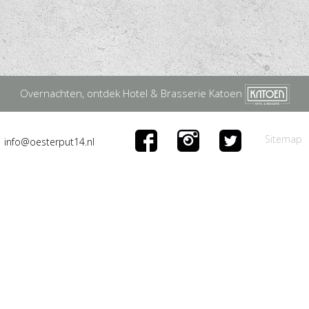
Overnachten, ontdek Hotel & Brasserie Katoen
Sitemap
info@oesterput14.nl