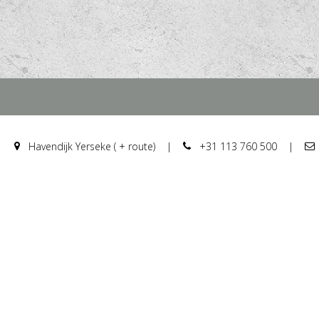
Havendijk Yerseke ( + route)
|
+31 113 760 500
|