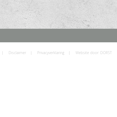
|
Disclaimer
|
Privacyverklaring
|
Website door: DORST