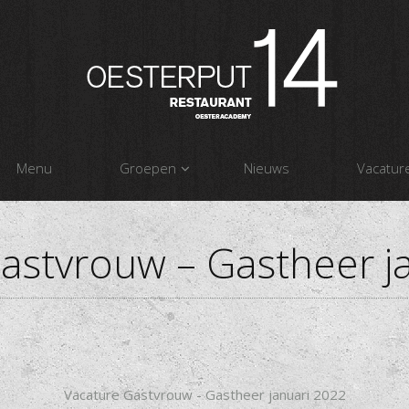
Menu
Groepen
Nieuws
Vacatur
astvrouw – Gastheer j
Vacature Gastvrouw - Gastheer januari 2022