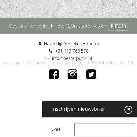
Overnachten, ontdek Hotel & Brasserie Katoen
Havendijk Yerseke ( + route)
+31 113 760 500
info@oesterput14.nl
Sitemap
Disclaimer
Privacyverklaring
Website door: DORST
Inschrijven nieuwsbrief
E-mail